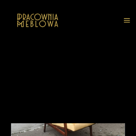
GALERIA
REALIZACJE
GALERIA Z OPISAMI
PRZED I PO RENOWACJI
USŁUGI
O NAS
FAQ
BLOG
KONTAKT