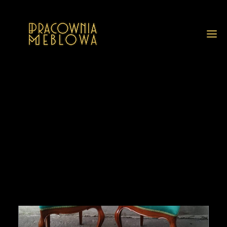
GALERIA
REALIZACJE
GALERIA Z OPISAMI
PRZED I PO RENOWACJI
USŁUGI
O NAS
FAQ
BLOG
KONTAKT