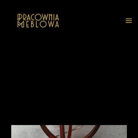
GALERIA
REALIZACJE
GALERIA Z OPISAMI
PRZED I PO RENOWACJI
USŁUGI
O NAS
FAQ
BLOG
KONTAKT