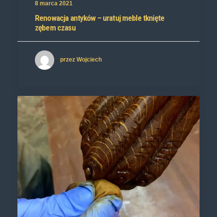
8 marca 2021
Renowacja antyków – uratuj meble tknięte
zębem czasu
przez Wojciech