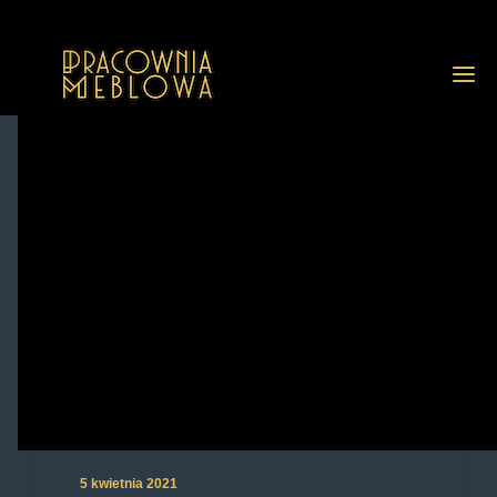
GALERIA
REALIZACJE
GALERIA Z OPISAMI
PRZED I PO RENOWACJI
USŁUGI
O NAS
FAQ
BLOG
KONTAKT
5 kwietnia 2021