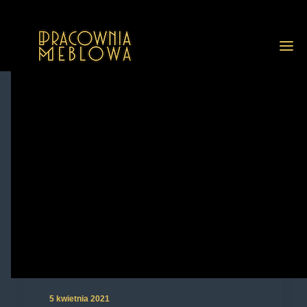
GALERIA
REALIZACJE
GALERIA Z OPISAMI
PRZED I PO RENOWACJI
USŁUGI
O NAS
FAQ
BLOG
KONTAKT
5 kwietnia 2021