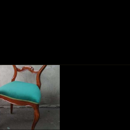
IA
USŁUGI
O NAS
FAQ
BLOG
KO
REALIZACJE
GALERIA Z
OPISAMI
PRZED I PO
RENOWACJI