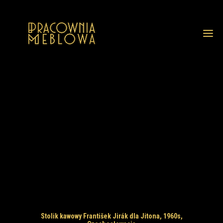
GALERIA
REALIZACJE
GALERIA Z OPISAMI
PRZED I PO RENOWACJI
USŁUGI
O NAS
FAQ
BLOG
KONTAKT
Stolik kawowy František Jirák dla Jitona, 1960s,