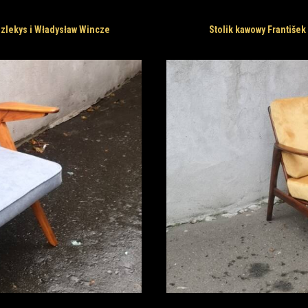
 Szlekys i Władysław Wincze
Stolik kawowy František