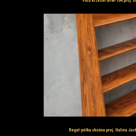
Para krzeseł GFM-104 proj.
Regał-półka skośna proj. Halina Ja