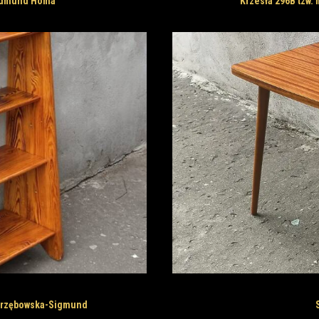
 Edmund Homa
Krzesła 296B tzw. 
strzębowska-Sigmund