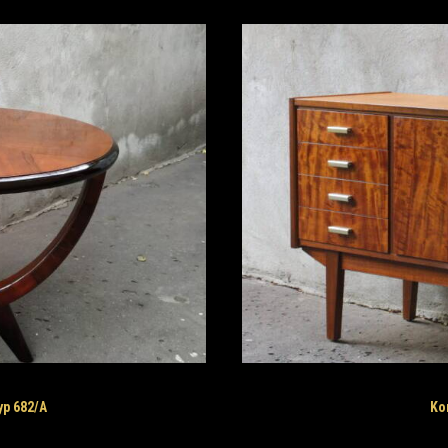
Ko
yp 682/A