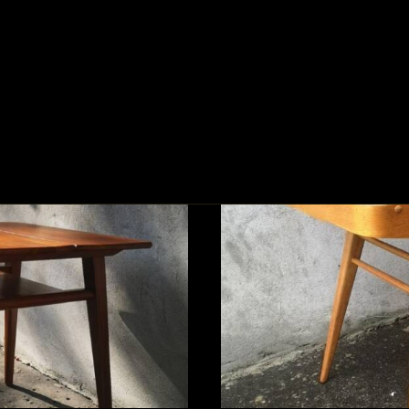
IA
USŁUGI
O NAS
FAQ
BLOG
KO
REALIZACJE
GALERIA Z
OPISAMI
PRZED I PO
RENOWACJI