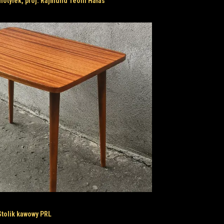
motylek, proj. Rajmund Teofil Hałas
Stolik kawowy PRL